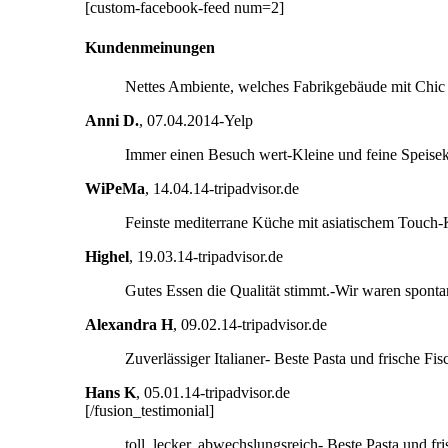
[custom-facebook-feed num=2]
Kundenmeinungen
Nettes Ambiente, welches Fabrikgebäude mit Chic
Anni D.
,
07.04.2014-Yelp
Immer einen Besuch wert-Kleine und feine Speisek
WiPeMa
,
14.04.14-tripadvisor.de
Feinste mediterrane Küche mit asiatischem Touch-K
Highel
,
19.03.14-tripadvisor.de
Gutes Essen die Qualität stimmt.-Wir waren sponta
Alexandra H
,
09.02.14-tripadvisor.de
Zuverlässiger Italianer- Beste Pasta und frische Fi
Hans K
,
05.01.14-tripadvisor.de
[/fusion_testimonial]
toll, lecker, abwechslungsreich- Beste Pasta und f