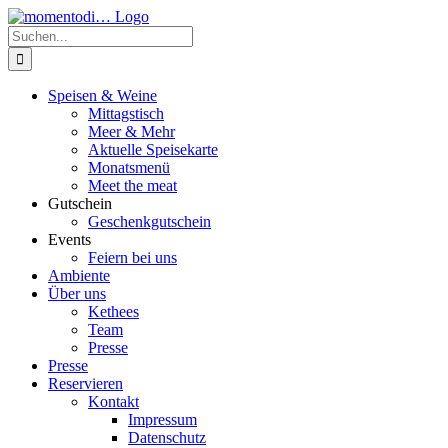
Zum
Inhalt
Suche
springen
nach:
Speisen & Weine
Mittagstisch
Meer & Mehr
Aktuelle Speisekarte
Monatsmenü
Meet the meat
Gutschein
Geschenkgutschein
Events
Feiern bei uns
Ambiente
Über uns
Kethees
Team
Presse
Presse
Reservieren
Kontakt
Impressum
Datenschutz