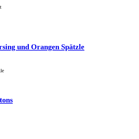
t
rsing und Orangen Spätzle
le
tons