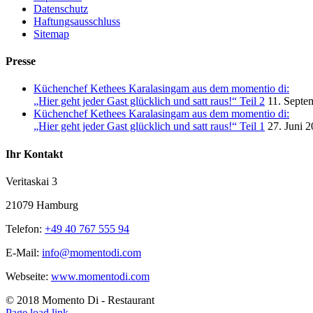
Datenschutz
Haftungsausschluss
Sitemap
Presse
Küchenchef Kethees Karalasingam aus dem momentio di:
„Hier geht jeder Gast glücklich und satt raus!“ Teil 2
11. Septe
Küchenchef Kethees Karalasingam aus dem momentio di:
„Hier geht jeder Gast glücklich und satt raus!“ Teil 1
27. Juni 
Ihr Kontakt
Veritaskai 3
21079 Hamburg
Telefon:
+49 40 767 555 94
E-Mail:
info@momentodi.com
Webseite:
www.momentodi.com
© 2018 Momento Di - Restaurant
Page load link