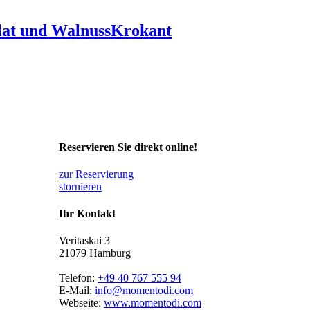
alat und WalnussKrokant
Reservieren Sie direkt online!
zur Reservierung
stornieren
Ihr Kontakt
Veritaskai 3
21079 Hamburg
Telefon:
+49 40 767 555 94
E-Mail:
info@momentodi.com
Webseite:
www.momentodi.com