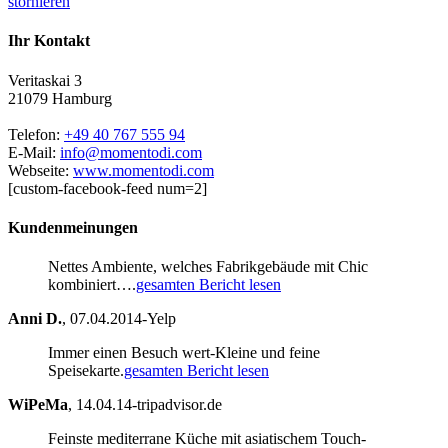
stornieren
Ihr Kontakt
Veritaskai 3
21079 Hamburg
Telefon:
+49 40 767 555 94
E-Mail:
info@momentodi.com
Webseite:
www.momentodi.com
[custom-facebook-feed num=2]
Kundenmeinungen
Nettes Ambiente, welches Fabrikgebäude mit Chic
kombiniert….
gesamten Bericht lesen
Anni D.
,
07.04.2014-Yelp
Immer einen Besuch wert-Kleine und feine
Speisekarte.
gesamten Bericht lesen
WiPeMa
,
14.04.14-tripadvisor.de
Feinste mediterrane Küche mit asiatischem Touch-