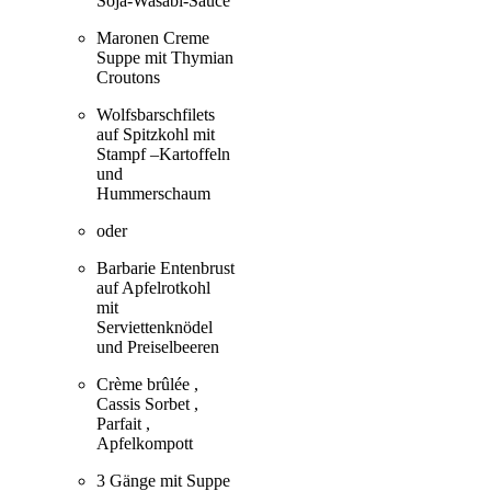
Soja-Wasabi-Sauce
Maronen Creme
Suppe mit Thymian
Croutons
Wolfsbarschfilets
auf Spitzkohl mit
Stampf –Kartoffeln
und
Hummerschaum
oder
Barbarie Entenbrust
auf Apfelrotkohl
mit
Serviettenknödel
und Preiselbeeren
Crème brûlée ,
Cassis Sorbet ,
Parfait ,
Apfelkompott
3 Gänge mit Suppe