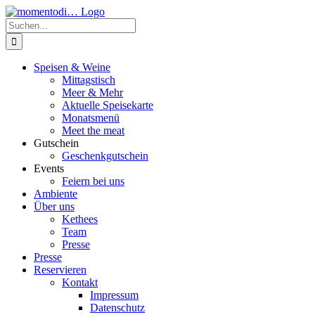
Zum
Inhalt
Suche
springen
nach:
Speisen & Weine
Mittagstisch
Meer & Mehr
Aktuelle Speisekarte
Monatsmenü
Meet the meat
Gutschein
Geschenkgutschein
Events
Feiern bei uns
Ambiente
Über uns
Kethees
Team
Presse
Presse
Reservieren
Kontakt
Impressum
Datenschutz