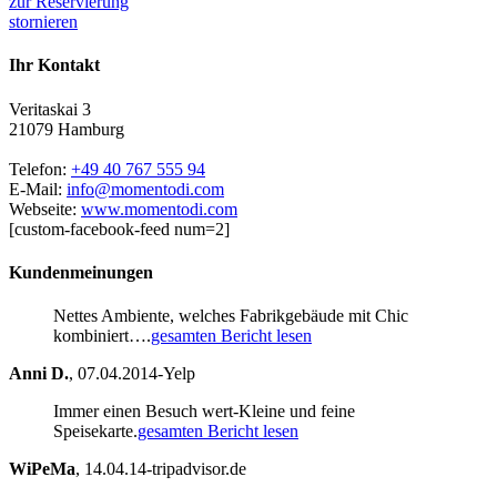
zur Reservierung
stornieren
Ihr Kontakt
Veritaskai 3
21079 Hamburg
Telefon:
+49 40 767 555 94
E-Mail:
info@momentodi.com
Webseite:
www.momentodi.com
[custom-facebook-feed num=2]
Kundenmeinungen
Nettes Ambiente, welches Fabrikgebäude mit Chic
kombiniert….
gesamten Bericht lesen
Anni D.
,
07.04.2014-Yelp
Immer einen Besuch wert-Kleine und feine
Speisekarte.
gesamten Bericht lesen
WiPeMa
,
14.04.14-tripadvisor.de