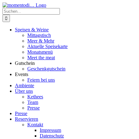
Zum
Inhalt
Suche
springen
nach:
Speisen & Weine
Mittagstisch
Meer & Mehr
Aktuelle Speisekarte
Monatsmenü
Meet the meat
Gutschein
Geschenkgutschein
Events
Feiern bei uns
Ambiente
Über uns
Kethees
Team
Presse
Presse
Reservieren
Kontakt
Impressum
Datenschutz