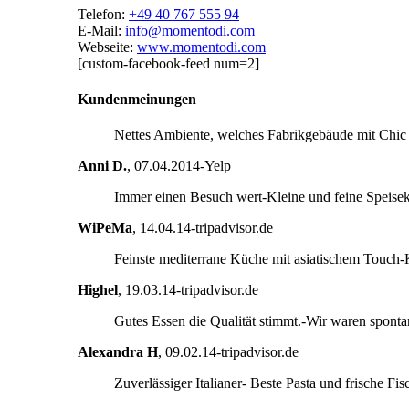
Telefon:
+49 40 767 555 94
E-Mail:
info@momentodi.com
Webseite:
www.momentodi.com
[custom-facebook-feed num=2]
Kundenmeinungen
Nettes Ambiente, welches Fabrikgebäude mit Chic
Anni D.
,
07.04.2014-Yelp
Immer einen Besuch wert-Kleine und feine Speisek
WiPeMa
,
14.04.14-tripadvisor.de
Feinste mediterrane Küche mit asiatischem Touch-K
Highel
,
19.03.14-tripadvisor.de
Gutes Essen die Qualität stimmt.-Wir waren sponta
Alexandra H
,
09.02.14-tripadvisor.de
Zuverlässiger Italianer- Beste Pasta und frische Fi