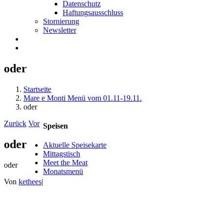
Datenschutz
Haftungsausschluss
Stornierung
Newsletter
oder
Startseite
Mare e Monti Menü vom 01.11-19.11.
oder
Zurück
Vor
Speisen
oder
Aktuelle Speisekarte
Mittagstisch
Meet the Meat
oder
Monatsmenü
Von
kethees
|