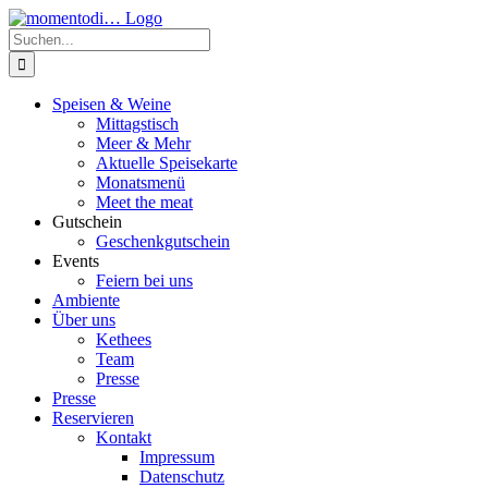
Zum
Inhalt
Suche
springen
nach:
Speisen & Weine
Mittagstisch
Meer & Mehr
Aktuelle Speisekarte
Monatsmenü
Meet the meat
Gutschein
Geschenkgutschein
Events
Feiern bei uns
Ambiente
Über uns
Kethees
Team
Presse
Presse
Reservieren
Kontakt
Impressum
Datenschutz