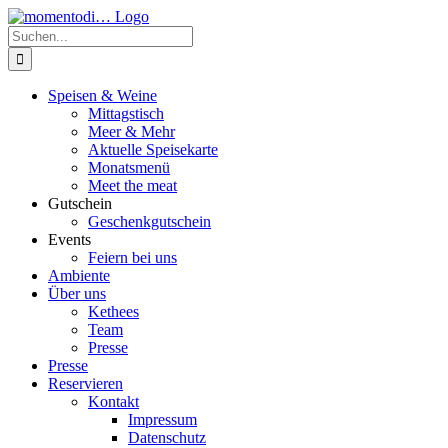
Zum
Inhalt
Suche
springen
nach:
Speisen & Weine
Mittagstisch
Meer & Mehr
Aktuelle Speisekarte
Monatsmenü
Meet the meat
Gutschein
Geschenkgutschein
Events
Feiern bei uns
Ambiente
Über uns
Kethees
Team
Presse
Presse
Reservieren
Kontakt
Impressum
Datenschutz